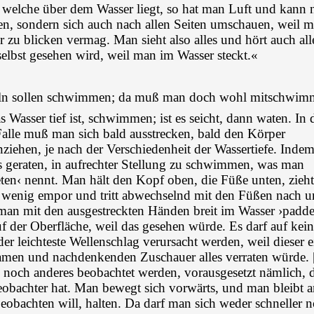
welche über dem Wasser liegt, so hat man Luft und kann n
n, sondern sich auch nach allen Seiten umschauen, weil 
r zu blicken vermag. Man sieht also alles und hört auch all
elbst gesehen wird, weil man im Wasser steckt.«
eln sollen schwimmen; da muß man doch wohl mitschwi
 Wasser tief ist, schwimmen; ist es seicht, dann waten. In
 Falle muß man sich bald ausstrecken, bald den Körper
iehen, je nach der Verschiedenheit der Wassertiefe. Indem
 es geraten, in aufrechter Stellung zu schwimmen, was man
eten‹ nennt. Man hält den Kopf oben, die Füße unten, zieht
 wenig empor und tritt abwechselnd mit den Füßen nach u
an mit den ausgestreckten Händen breit im Wasser ›paddel
uf der Oberfläche, weil das gesehen würde. Es darf auf kein
der leichteste Wellenschlag verursacht werden, weil dieser 
men und nachdenkenden Zuschauer alles verraten würde.
noch anderes beobachtet werden, vorausgesetzt nämlich,
eobachter hat. Man bewegt sich vorwärts, und man bleibt an
obachten will, halten. Da darf man sich weder schneller 