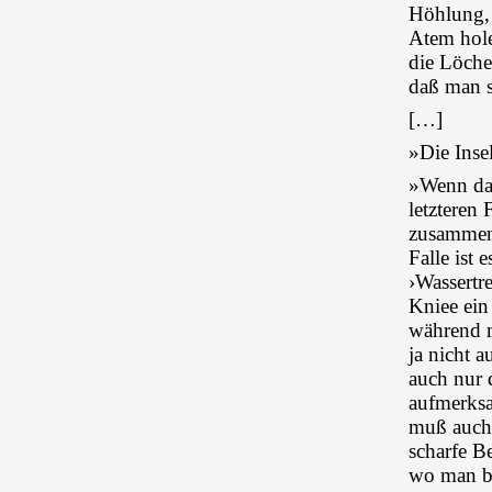
Höhlung, 
Atem hole
die Löche
daß man s
[…]
»Die Ins
»Wenn das
letzteren
zusammenz
Falle ist
›Wassertr
Kniee ein
während m
ja nicht a
auch nur 
aufmerksa
muß auch 
scharfe B
wo man be