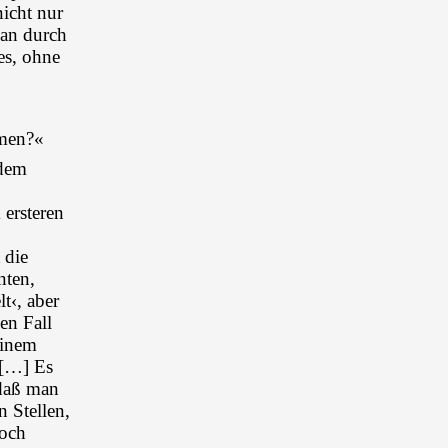
icht nur
man durch
es, ohne
mmen?«
 dem
 ersteren
 die
nten,
t‹, aber
en Fall
einem
 […] Es
 daß man
 Stellen,
noch