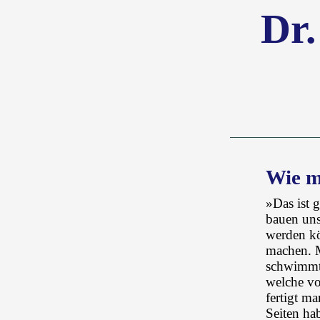
Dr.
Wie m
»Das ist 
bauen uns
werden kö
machen. M
schwimmt,
welche vo
fertigt m
Seiten ha