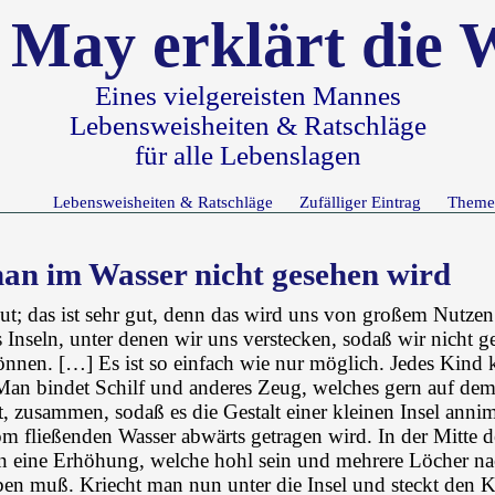
 May erklärt die 
Eines vielgereisten Mannes
Lebensweisheiten & Ratschläge
für alle Lebenslagen
Lebensweisheiten & Ratschläge
Zufälliger Eintrag
Theme
an im Wasser nicht gesehen wird
gut; das ist sehr gut, denn das wird uns von großem Nutzen
 Inseln, unter denen wir uns verstecken, sodaß wir nicht g
nnen. […] Es ist so einfach wie nur möglich. Jedes Kind 
an bindet Schilf und anderes Zeug, welches gern auf de
 zusammen, sodaß es die Gestalt einer kleinen Insel anni
m fließenden Wasser abwärts getragen wird. In der Mitte de
an eine Erhöhung, welche hohl sein und mehrere Löcher na
ben muß. Kriecht man nun unter die Insel und steckt den K