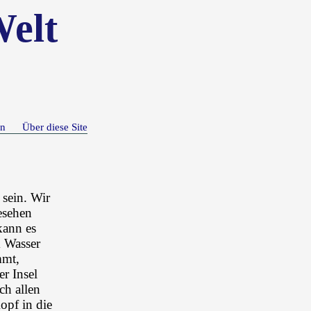
Welt
n
Über diese Site
 sein. Wir
esehen
kann es
m Wasser
mmt,
r Insel
ch allen
opf in die