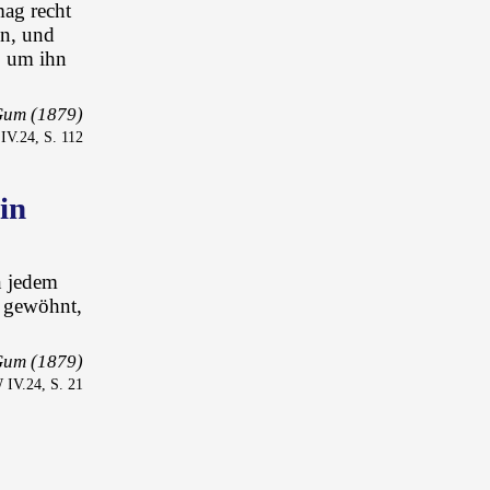
ag recht
en, und
, um ihn
Gum (1879)
V.24, S. 112
in
n jedem
n gewöhnt,
Gum (1879)
IV.24, S. 21