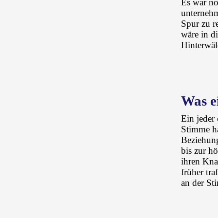
Es war no
unternehm
Spur zu r
wäre in d
Hinterwäld
Was e
Ein jeder
Stimme ha
Beziehung
bis zur h
ihren Kna
früher tr
an der St