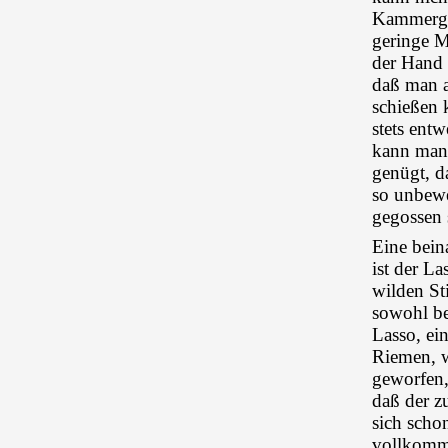
Kammerges
geringe M
der Hand 
daß man 
schießen 
stets ent
kann man 
genügt, d
so unbewe
gegossen 
Eine beina
ist der La
wilden St
sowohl be
Lasso, ei
Riemen, w
geworfen,
daß der z
sich scho
vollkomme