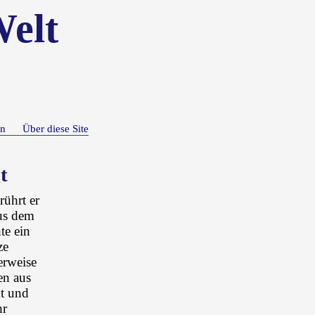
Welt
n
Über diese Site
t
rührt er
aus dem
te ein
ze
erweise
en aus
kt und
hr