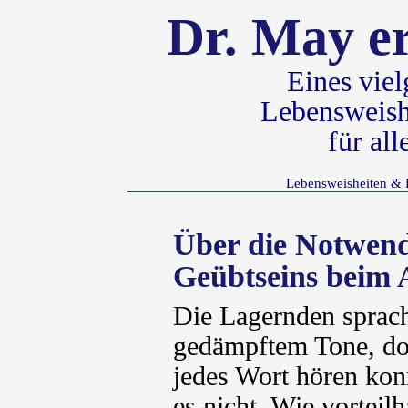
Dr. May er
Eines vie
Lebensweish
für al
Lebensweisheiten & 
Über die Notwendi
Geübtseins beim 
Die Lagernden sprach
gedämpftem Tone, do
jedes Wort hören konn
es nicht. Wie vorteil