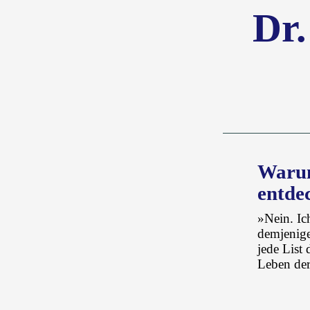
Dr.
Warum
entde
»Nein. Ic
demjenige
jede List
Leben der