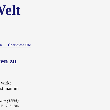
Welt
n
Über diese Site
ten zu
 wirkt
ist man im
lata (1894)
F 12, S. 286