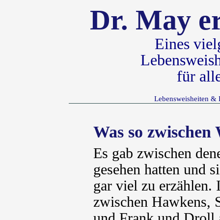
Dr. May er
Eines vie
Lebensweish
für al
Lebensweisheiten & 
Was so zwischen 
Es gab zwischen dene
gesehen hatten und s
gar viel zu erzählen
zwischen Hawkens, St
und Frank und Droll 