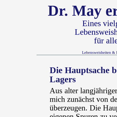
Dr. May er
Eines vie
Lebensweish
für al
Lebensweisheiten & 
Die Hauptsache be
Lagers
Aus alter langjährige
mich zunächst von de
überzeugen. Die Haupt
eigenen Spuren zu v